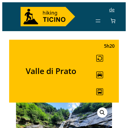
de
5h20
Valle di Prato