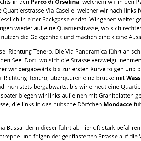
echts in den
Parco di Orselina
, welchem wir in den Pa
e Quartierstrasse Via Caselle, welcher wir nach links
hliesslich in einer Sackgasse endet. Wir gehen weite
angen wieder auf eine Quartierstrasse, wo sich recht
 nutzen die Gelegenheit und machen eine kleine Aus
se, Richtung Tenero. Die Via Panoramica führt an sch
uf den See. Dort, wo sich die Strasse verzweigt, nehme
her wir bergabwärts bis zur ersten Kurve folgen und 
ter Richtung Tenero, überqueren eine Brücke mit
Wass
d, nun stets bergabwärts, bis wir erneut eine Quartie
t später biegen wir links auf einen mit Granitplatten
asse, die links in das hübsche Dörfchen
Mondacce
füh
ina Bassa, denn dieser führt ab hier oft stark befahr
treppe und folgen der gepflasterten Strasse auf die