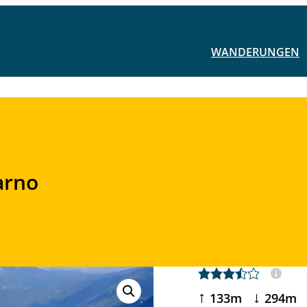
WANDERUNGEN
arno
3,5 rating
133m
294m