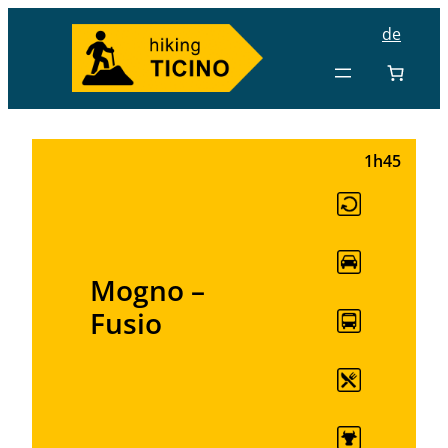
de
1h45
Mogno –
Fusio