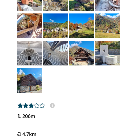
3,0 rating
206m
4.7km