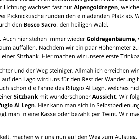
r Lichtung wachsen fast nur
Alpengoldregen
, welch
i Picknicktische runden den einladenden Platz ab. W
durch den
Bosco Sacro
, den heiligen Wald.
. Auch hier stehen immer wieder
Goldregenbäume
,
 kaum auffallen. Nachdem wir ein paar Höhenmeter zu
 einer Sitzbank. Hier machen wir unsere erste Trink
chter und der Weg steiniger. Allmählich erreichen wi
ht auf den Lago wird uns für den Rest der Wanderung 
ch schon die Fahne des Rifugio Al Legn, welches nic
 einer
Sitzbank
mit wunderschöner
Aussicht
. Wir fo
fugio Al Legn
. Hier kann man sich in Selbstbedienun
egt man in eine Kasse oder bezahlt per Twint. Wir ma
ickelt, machen wir uns nun auf den Weg zum Aufstieg