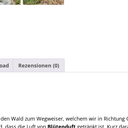
oad
Rezensionen (0)
 den Wald zum Wegweiser, welchem wir in Richtung G
, dass die Luft von
Blütenduft
getränkt ist. Kurz da