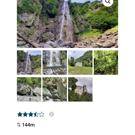
3,5 rating
144m