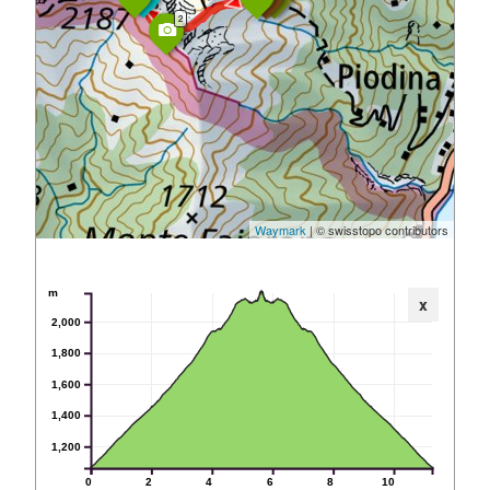
2
Waymark
| © swisstopo contributors
m
x
2,000
1,800
1,600
1,400
1,200
0
2
4
6
8
10